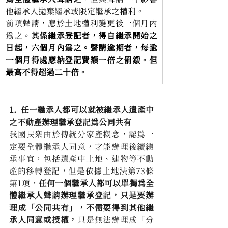
他繼承人拋棄繼承或限定繼承之權利。
前項聲請，應於土地權利變更後一個月內
為之。
其係繼承登記者，得自繼承開始之
日起，六個月內為之。聲請逾期者，每逾
一個月得處應納登記費額一倍之罰鍰。但
最高不得超過二十倍。
1.  任一繼承人都可以就被繼承人遺產中
之不動產辦理繼承登記為公同共有
我國民眾由於傳統分家產概念，認為一
定要全體繼承人同意，才能辦理後續繼
承事宜，包括遺產中土地、建物等不動
產的移轉登記，但是依據土地法第73條
第1項，
任何一個繼承人都可以單獨為全
體繼承人聲請辦理繼承登記，只是要辦
理成「公同共有」，不需要得到其他繼
承人同意或授權，
只是無法辦理成「分