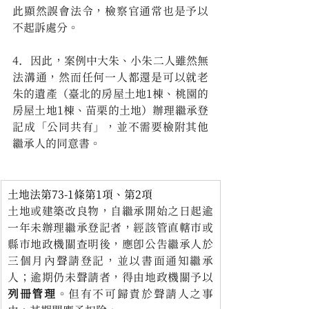
此顯然誤會法令，檢察官通常也是予以
不起訴處分。
4.   因此，案例中大朱、小朱二人雖然無
法溝通，然而任何一人都還是可以就老
朱的遺產（臺北的房屋土地1棟、桃園的
房屋土地1棟、苗栗的土地）辦理繼承登
記成「公同共有」，並不需要檢附其他
繼承人的同意書。
土地法第73-1條第1項、第2項
土地或建築改良物，自繼承開始之日起逾
一年未辦理繼承登記者，經該管直轄市或
縣市地政機關查明後，應即公告繼承人於
三個月內聲請登記，並以書面通知繼承
人；逾期仍未聲請者，得由地政機關予以
列冊管理
。但有不可歸責於聲請人之事