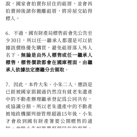
說，國家會拍賣你居住的祖厝，並會再
拍賣掉後請你搬離祖厝，將房屋交給得
標人。
6.   不過，國有財產局標售前會先公告至
少30日，所以任一繼承人都還是可以依
據該價格優先購買，避免祖厝落入外人
名下。
無論是由外人標售或任一繼承人
標售，標售價款都會在國庫裡面，由繼
承人依據法定應繼分去領取
。
7.   因此，本件大朱、小朱二人，應該是
已經被國家罰鍰過仍然沒有就老朱遺產
中的不動產辦理繼承登記為公同共有，
或協議分割。所以老朱遺產中的不動產
被地政機關列冊管理超過15年後，小朱
才會收到國有財產署要公開標售的通
知，此時小朱如果要保留居住的祖厝，
可以行使優先購買權，如果沒有錢行使