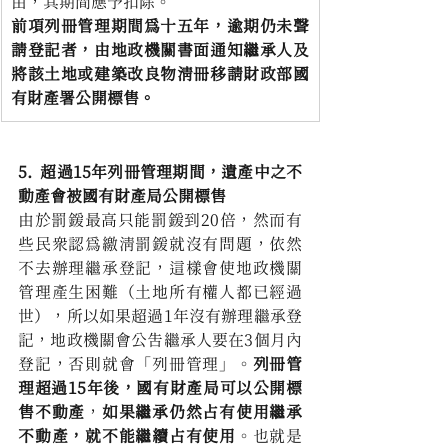
由，其期間應予扣除。
前項列冊管理期間為十五年，逾期仍未聲
請登記者，由地政機關書面通知繼承人及
將該土地或建築改良物清冊移請財政部國
有財產署公開標售。
5.  超過15年列冊管理期間，遺產中之不
動產會被國有財產局公開標售
由於罰鍰最高只能罰鍰到20倍，然而有
些民眾認為繳清罰鍰就沒有問題，依然
不去辦理繼承登記，這樣會使地政機關
管理產生困難（土地所有權人都已經過
世），所以如果超過1年沒有辦理繼承登
記，地政機關會公告繼承人要在3個月內
登記，否則就會「列冊管理」。
列冊管
理超過15年後，國有財產局可以公開標
售不動產
，
如果繼承仍然占有使用繼承
不動產，就不能繼續占有使用
。也就是