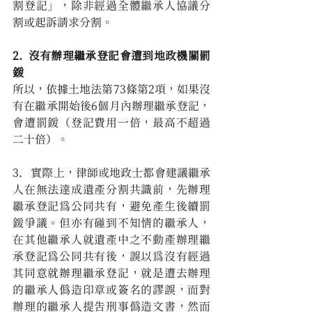
割登記」，除非經過全體繼承人協議分
割或起訴請求分割。
2.  沒有辦理繼承登記會遭到地政機關罰
鍰
所以，依據土地法第73條第2項，如果沒
有在繼承開始後6個月內辦理繼承登記，
會遭罰鍰（登記費用一倍，最高不超過
二十倍）。
3.   實際上，律師或地政士都會建議繼承
人在無法達成遺產分割共識前，先辦理
繼承登記為公同共有，避免產生後續罰
鍰爭議。但亦有碰到不知情的繼承人，
在其他繼承人就遺產中之不動產辦理繼
承登記為公同共有後，誤以為沒有經過
其同意就辦理繼承登記，就是遭去辦理
的繼承人偽造印章或簽名的謬誤，而對
辦理的繼承人提告刑事偽造文書，然而