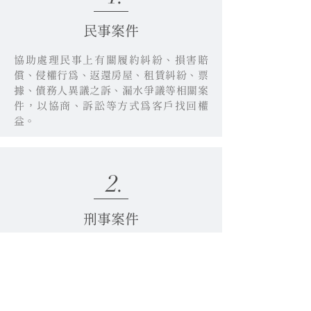
民事案件
協助處理民事上有關履約糾紛、損害賠
償、侵權行為、返還房屋、租賃糾紛、票
據、債務人異議之訴、漏水爭議等相關案
件，以協商、訴訟等方式為客戶找回權
益。
2.
刑事案件
協助客戶處理刑事上有關妨害名譽、詐
欺、背信、商業會計法、銀行法、偽造文
書、侵占、竊盜、傷害（車禍等）等相關
案件，為客戶就案件辯護，或為被害人提
起告訴。