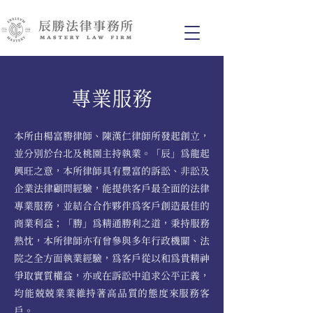
​專業服務
本所由楊富勝律師、陳漢仁律師所發起創立，​
並分別於台北及桃園主持執業。
「辰」為龍起
興旺之意，本所律師具有豐富的訴訟、非訟及
企業法律顧問經驗，能提供客戶最全面的法律
專業服務，並結合合作夥伴為客戶創造最佳的
商業利益；「勝」為精通勝利之道，秉持服務
熱忱，本所律師亦有曾參與多年行政機關、法
院之全方面執業經驗，為客戶從以和為貴精神
爭取實質權益，亦或在訴訟中追求公平正義，
均能兢兢業業維持著高品質的態度來服務客
戶。